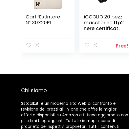
Cart.”Estintore
iCOOLIO 20 pezzi
N” 30X20Pl
mascherine ffp2
nere certificate
ce, mascherine
ffp2,
mascherine ffp2
Free!
, mascherina
ffp2 certificata,
maschera ffp2
Nero pezzi (Nero
20 pezzi)
Chi siamo
Sstoolk.it è un moderno sito Web di confronto e
revisione dei prezzi all-in-one che offre le migliori
offerte disponibili su Amazon e ti tiene aggiornato con
gli ultimi blog aggiunti. Tutte le immagini sono di
proprietà dei rispettivi proprietari. Tutti i contenuti