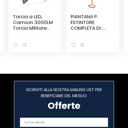
Torcia a LED,
PIANTANA P.
Camxon 3000LM
ESTINTORE
Torcia Militare
COMPLETA DI :
Super Luminosa
BASE, ASTA E
4 Modalità Lega
CARTELLO –
Di Alluminio Alta
COLORE ROSSO
Qualità
Impermeabile
Torcia LED Per
All’aperto
ISCRIVITI ALLA NOSTRA MAILING LIST PER
BENEFICIARE DEL MEGLIO
Offerte