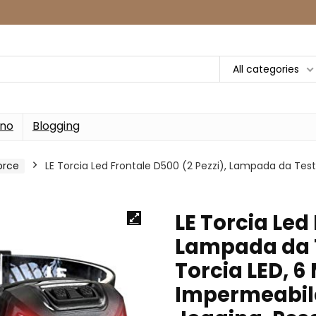
All categories
rno
Blogging
orce
LE Torcia Led Frontale D500 (2 Pezzi), Lampada da Testa
LE Torcia Led
Lampada da T
Torcia LED, 6
Impermeabile