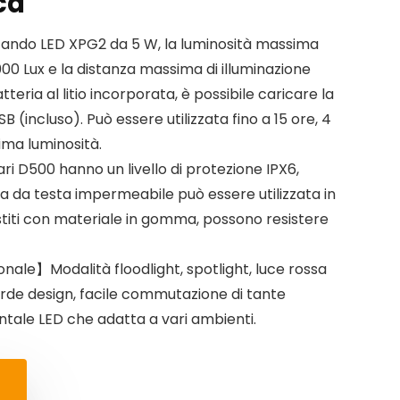
ca
zando LED XPG2 da 5 W, la luminosità massima
000 Lux e la distanza massima di illuminazione
teria al litio incorporata, è possibile caricare la
B (incluso). Può essere utilizzata fino a 15 ore, 4
sima luminosità.
 D500 hanno un livello di protezione IPX6,
 da testa impermeabile può essere utilizzata in
ivestiti con materiale in gomma, possono resistere
onale】Modalità floodlight, spotlight, luce rossa
de design, facile commutazione di tante
ontale LED che adatta a vari ambienti.