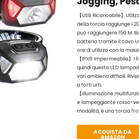
Jogging, Pes
【USB Ricaricabile】Utiliz
della torcia raggiunge i 2
può raggiungere 150 M. Bat
batteria tramite il cavo US
ore di utilizzo con la mas
【IPX6 Impermeabile】I fari
quindi questa LED lampada
vari ambienti difficili. R
a forti urti.
【Illuminazione multifunzi
e lampeggiante rosso-ver
modalità, è una torcia fr
ACQUISTA DA
AMAZON