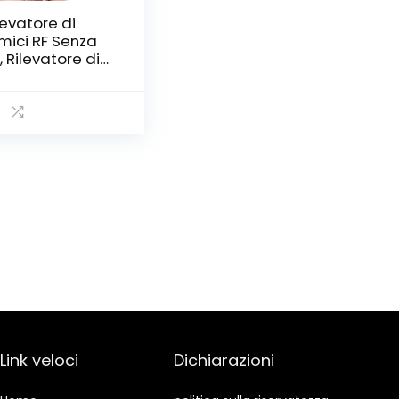
levatore di
mici RF Senza
li, Rilevatore di
mici GPS Spy
nder Hidden
mera Laser per
M Tracker
retap Wireless
ameras Bug
nder
Link veloci
Dichiarazioni