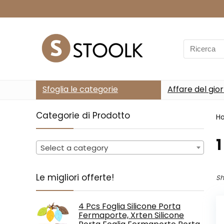
Search
for:
Sfoglia le categorie
Affare del gio
Categorie di Prodotto
H
‎
Select a category
Le migliori offerte!
Sh
4 Pcs Foglia Silicone Porta
Fermaporte, Xrten Silicone