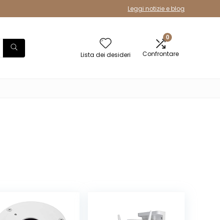
Leggi notizie e blog
0
Confrontare
Lista dei desideri