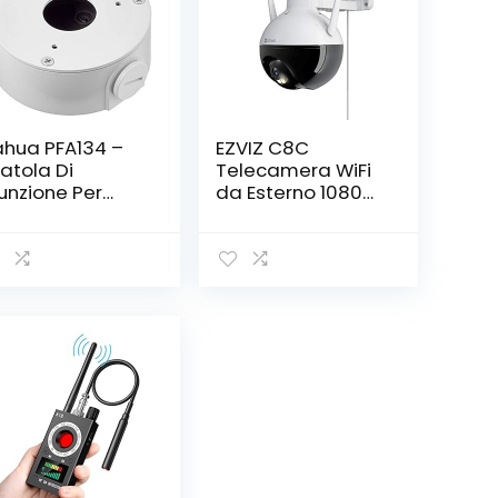
hua PFA134 –
EZVIZ C8C
atola Di
Telecamera WiFi
unzione Per
da Esterno 1080p
elecamere
Motorizzata,
llet E Dome
Telecamera WiFi
hua, Bianco,
di Sorveglianza,
90mmx35 mm
Videocamera
Esterna Pan&Tilt
con Copertura
Visiva a 360 °,con
Visione Notturna
Fino a 30 m,AI,
Impermeabile