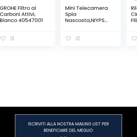
GROHE Filtro ai
Mini Telecamera
Ri
Carboni Attivi,
Spia
Ci
Bianco 40547001
Nascosta,NIYPS
Fi
Full HD 1080P
Ci
Portatile Micro
Fi
Spy Cam
Ca
Sorveglianza con
GS
Visione
Wi
Notturna,Sensore
C
di Movimento y
Fi
Batteria,Piccola
Microcamere
Spia per
Esterno/Interno
ISCRIVITI ALLA NOSTRA MAILING LIST PER
BENEFICIARE DEL MEGLIO