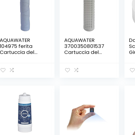
AQUAWATER
AQUAWATER
Da
104975 ferita
3700350801537
Sc
Cartuccia del
Cartuccia del
Gi
Filtro 20μ-
Filtro Lavabile
T
Formato
50μ-Formato
Bu
Standard 10″-
Standard 10″-
Da
Durata 6 Mesi,
Durata 12 Mesi,
Φ
None, 1 Unità
None, 1 Unità
(Confezione da 1)
(Confezione da 1)