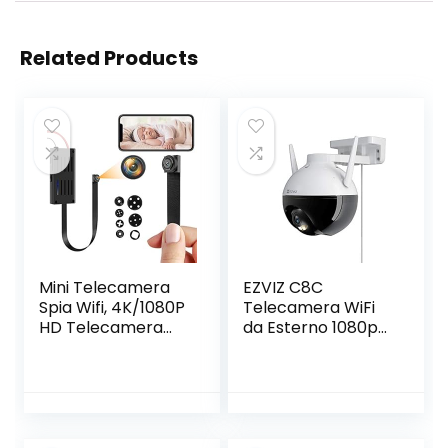
Related Products
Mini Telecamera
EZVIZ C8C
Spia Wifi, 4K/1080P
Telecamera WiFi
HD Telecamera
da Esterno 1080p
Nascosta Portatile
Motorizzata,
DIY Microcamera
Telecamera WiFi di
Spia Wireless con
Sorveglianza,
Rilevamento di
Videocamera
Movimento Piccole
Esterna Pan&Tilt
Telecamere di
con Copertura