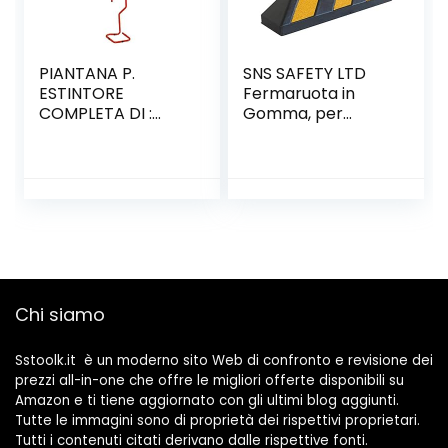
PIANTANA P.
SNS SAFETY LTD
ESTINTORE
Fermaruota in
COMPLETA DI :
Gomma, per
BASE, ASTA E
Parcheggi e
CARTELLO –
Garages, Nero e
COLORE ROSSO
Giallo, 55x15x10 cm
(Pacco da 2)
Chi siamo
Sstoolk.it è un moderno sito Web di confronto e revisione dei
prezzi all-in-one che offre le migliori offerte disponibili su
Amazon e ti tiene aggiornato con gli ultimi blog aggiunti.
Tutte le immagini sono di proprietà dei rispettivi proprietari.
Tutti i contenuti citati derivano dalle rispettive fonti.