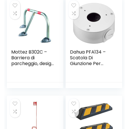
Sorveglianza per
Visiva a 360 °,con
Interni/Esterni
Visione Notturna
Fino a 30 m,AI,
Impermeabile
Mottez B302C –
Dahua PFA134 –
Barriera di
Scatola Di
parcheggio, design
Giunzione Per
reclinabile
Telecamere Bullet
E Dome Dahua,
Bianco, Φ90mmx35
mm