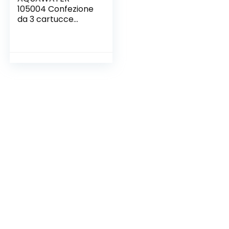
105004 Confezione
da 3 cartucce
filtranti Avvolto
20μ-Formato
Standard 10″-
Durata 6 Mesi,
None, 3 unità 1