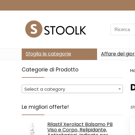
Search
for:
Sfoglia le categorie
Affare del gio
Categorie di Prodotto
H
Select a category
Le migliori offerte!
Sh
Rilastil Xerolact Balsamo PB
Viso e Corpo, Relipidante,