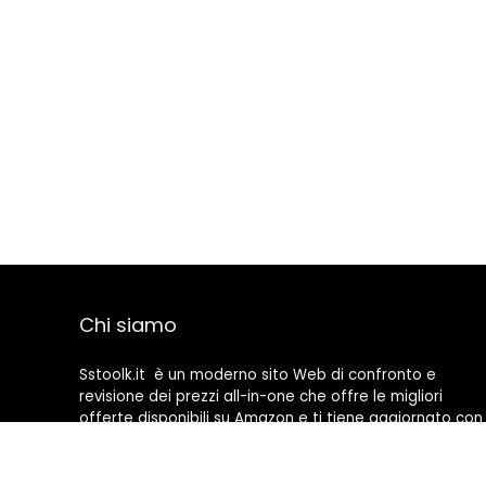
Chi siamo
Sstoolk.it è un moderno sito Web di confronto e
revisione dei prezzi all-in-one che offre le migliori
offerte disponibili su Amazon e ti tiene aggiornato con
gli ultimi blog aggiunti. Tutte le immagini sono di
proprietà dei rispettivi proprietari. Tutti i contenuti
citati derivano dalle rispettive fonti.