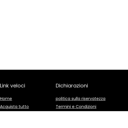
Link veloci
Dichiarazioni
Home
politica sulla riservatezza
Acquista tutto
Termini e Condizioni
Blog
Divulgazione delle
Affiliazioni
I nostri negozi online