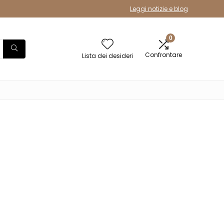
Leggi notizie e blog
0
Confrontare
Lista dei desideri