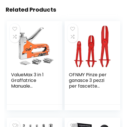
Related Products
ValueMax 3 in 1
OFNMY Pinze per
Graffatrice
ganasce 3 pezzi
Manuale
per fascette
Multifunzione,
stringitubo per
Sparapunti in
contenere tubi di
Acciaio con 3000
raffreddamento,
Graffette, Ideale
freni e tubi del
per Tappezzeria,
carburante
Ferramenta di
Fissaggio,