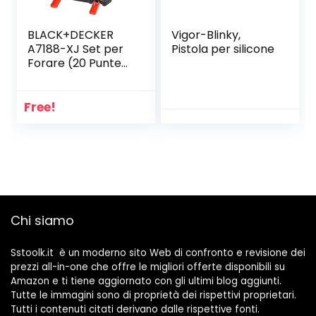
BLACK+DECKER
‎Vigor-Blinky,
A7188-XJ Set per
Pistola per silicone
Forare (20 Punte
Miste e 30
Accessori per
Avvitare), 50 Pezzi,
Free!
Set di 50
Chi siamo
Sstoolk.it è un moderno sito Web di confronto e revisione dei
prezzi all-in-one che offre le migliori offerte disponibili su
Amazon e ti tiene aggiornato con gli ultimi blog aggiunti.
Tutte le immagini sono di proprietà dei rispettivi proprietari.
Tutti i contenuti citati derivano dalle rispettive fonti.