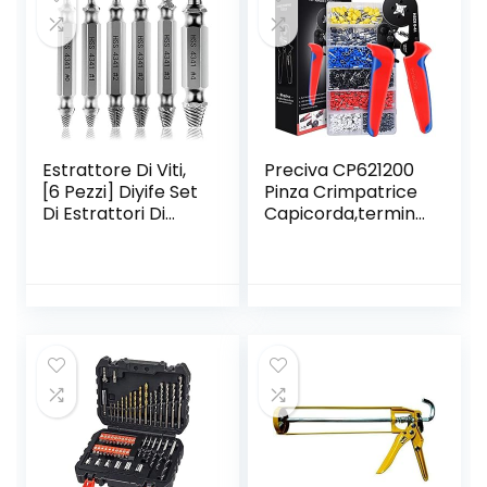
Decorazione,
Lavorazione del
Legno, Mobili
Estrattore Di Viti,
Preciva CP621200
[6 Pezzi] Diyife Set
Pinza Crimpatrice
Di Estrattori Di
Capicorda,termina
Bulloni
le Isolato 0.25-10
Danneggiati,
mm² con 1200
Dispositivo Di
piezzi Connettore
Rimozione Viti,
del Cavo
Dispositivo Di
Rimozione Bullone
Rotto In Acciaio
H.S.S 4341# per
Danneggiati/Spell
ati