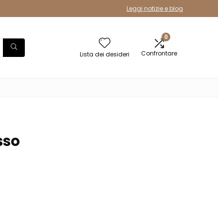
Leggi notizie e blog
0
Confrontare
Lista dei desideri
sso