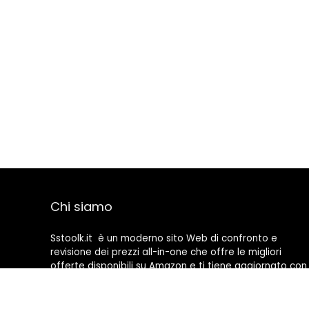
Chi siamo
Sstoolk.it è un moderno sito Web di confronto e
revisione dei prezzi all-in-one che offre le migliori
offerte disponibili su Amazon e ti tiene aggiornato con
gli ultimi blog aggiunti. Tutte le immagini sono di
proprietà dei rispettivi proprietari. Tutti i contenuti
citati derivano dalle rispettive fonti.