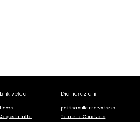
Link veloci
Dichiarazioni
Home
politica sulla riservatezza
Acquista tutto
Termini e Condizioni
Blog
Divulgazione delle
Affiliazioni
I nostri negozi online