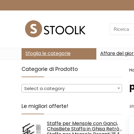
Search
for:
Sfoglia le categorie
Affare del gio
Categorie di Prodotto
H
p
Select a category
Le migliori offerte!
Sh
Staffe per Mensole con Ganci,
ChasBete Staffa in Ghisa Retrò ,