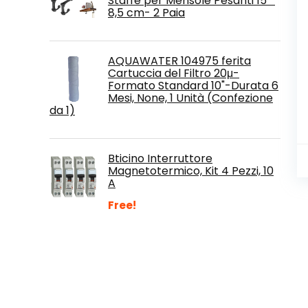
Staffe per Mensole Pesanti 15 *
8,5 cm- 2 Paia
AQUAWATER 104975 ferita
Cartuccia del Filtro 20μ-
Formato Standard 10"-Durata 6
Mesi, None, 1 Unità (Confezione
da 1)
Bticino Interruttore
Magnetotermico, Kit 4 Pezzi, 10
A
Free!