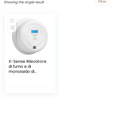
Filter
Showing the single result
X-Sense Rilevatore
di fumo e di
monossido di
carbonio con 10
anni di batteria,
schermo LCD,
rilevatore di fumo e
CO con doppio
sensore conforme
agli standard EN
14604 e EN 50291,