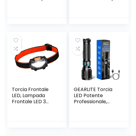
Modello 21063-7
Motorizzata,
con Staffa di
Telecamera WiFi di
Montaggio a Muro
Sorveglianza,
Videocamera
Esterna Pan&Tilt
con Copertura
Visiva a 360 °,con
Visione Notturna
Fino a 30 m,AI,
Impermeabile
Torcia Frontale
GEARLITE Torcia
LED, Lampada
LED Potente
Frontale LED 3
Professionale,
Modalità di
10000 Lumen
Illuminazione
Torcia Led USB
Angolo di 60°
Ricaricabile con 2
Regolabile
Bottoni,
Luminosità 140
Impermeabile IP65