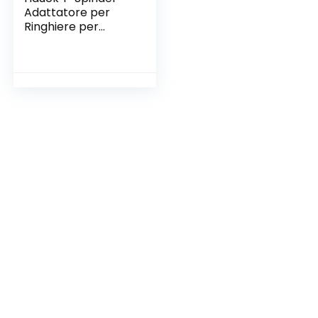
Adattatore per
Ringhiere per
Cancelletti Hauck
Autoclose N Stop,
Open N Stop, Wood
Lock e Close N Stop
75 a 80 cm Senza
Fori, Combinabile
con Estensioni di 9
e 21 cm, 2 Pezzi,
Bianco