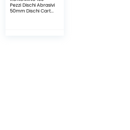
Pezzi Dischi Abrasivi
50mm Dischi Carta
Abrasiva Grana 80
100 120 150 240 320
400 600 800 1000
1200 2000 3000 Kit
di Levigatura
Dischetti Abrasivi
da 2 Pollici