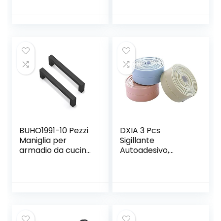
Cerniere Piastra di
Protettori Maniglia
Riparazione
della
Cerniera per Mobili
(Trasparente)
Armadio con Foro
e 36 Viti per
Armadietti Porte
Cucine Cassetti
BUHO1991-10 Pezzi
DXIA 3 Pcs
Maniglia per
Sigillante
armadio da cucina,
Autoadesivo,
con viti, in lega di
Nastro Sigillante
zinco, per armadi,
Impermeabile,
armadi, armadi,
PVC Nastro
maniglia per porta,
Striscia
set per cassetto
Autoadesivo S
cucina, camera da
letto