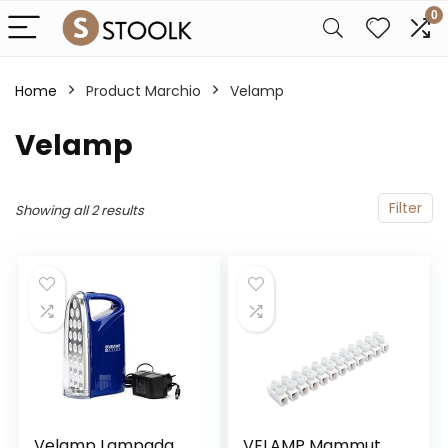
0
Home
Product Marchio
‎Velamp
‎Velamp
Filter
Showing all 2 results
Velamp Lampada
VELAMP Mammut