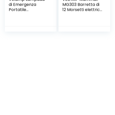
di Emergenza
MG303 Barretta di
Portatile
12 Morsetti elettrici
Ricaricabile 21 LED,
(Tbs-3A-4 mm2),
250lm Super
Certificazione NF, in
Luminosa. con
PP, Bianco
Caricatore Esterno:
più sicura. Leggera
e compatta, Blu