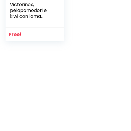
Victorinox,
pelapomodori e
kiwi con lama
seghettata, doppio
taglio, inossidabile,
lavabile in
Free!
lavastoviglie, colore
nero