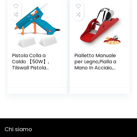
accessori,
Versione Italiana,
Nero
Pistola Colla a
Pialletto Manuale
Caldo 【50W】,
per Legno,Pialla a
Tilswall Pistola
Mano In Acciaio,
Incollatrice con
Pialla Lavorazione
【75pcs】 Stick di
Legno,Pialla a
Colla 130mm, Glue
Mano Piccola per
Gun con Anti-drip
Rifilare,Perfetto
Brevetto，165℃
per la Lavorazione
Termostatica per
del
Progetti Artigianali,
Legno,Rifilatura,Pial
Casa Riparazioni
latura del Legno
(Blu)
Chi siamo