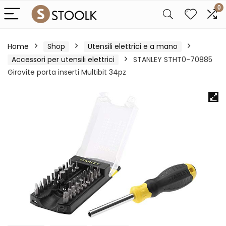
0
Home
Shop
Utensili elettrici e a mano
Accessori per utensili elettrici
STANLEY STHT0-70885
Giravite porta inserti Multibit 34pz