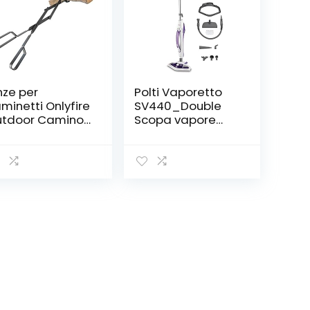
nze per
Polti Vaporetto
minetti Onlyfire
SV440_Double
tdoor Camino,
Scopa vapore
nghe 66 cm,
doppia funzione
onchesi, nere
con pulitore
portatile, con
spazzola
Vaporforce, 15 in 1