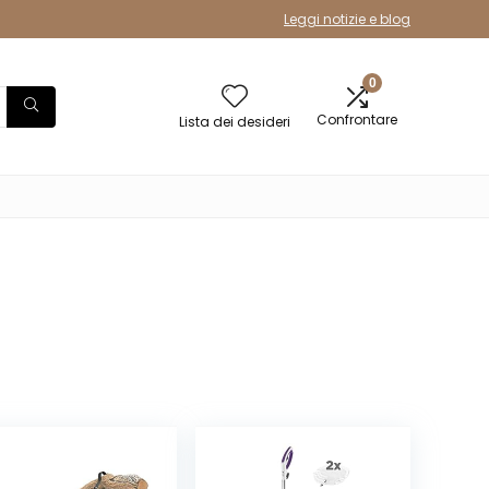
Leggi notizie e blog
0
Confrontare
Lista dei desideri