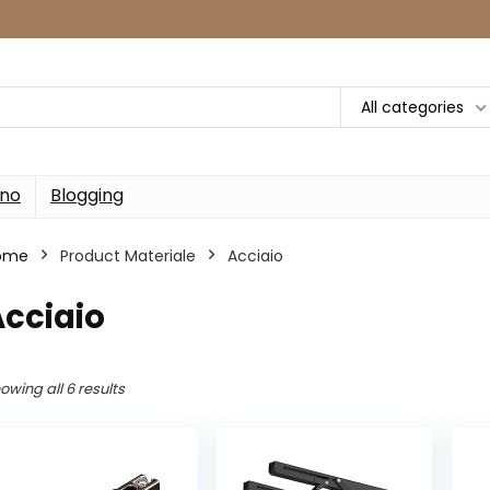
All categories
rno
Blogging
ome
Product Materiale
‎Acciaio
Acciaio
owing all 6 results