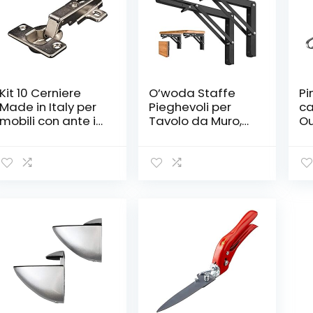
Kit 10 Cerniere
O’woda Staffe
Pi
Made in Italy per
Pieghevoli per
ca
mobili con ante in
Tavolo da Muro,
Ou
legno, acciaio
400mm / 16in
lu
nichelato
Staffe per
tr
Mensole Pesanti,
Salvaspazio
Reggimensola
Pieghevole da
Parete, Carico
Massimo: 80 kg,
Nero