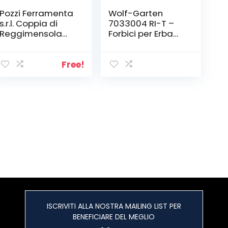
Pozzi Ferramenta
Wolf-Garten
s.r.l. Coppia di
7033004 RI-T –
Reggimensola
Forbici per Erba
per Legno e Vetro
Promotion,
Finitura Alluminio
Rosso/Nero
per Spessori fino
Free!
a 30 mm
ISCRIVITI ALLA NOSTRA MAILING LIST PER
BENEFICIARE DEL MEGLIO