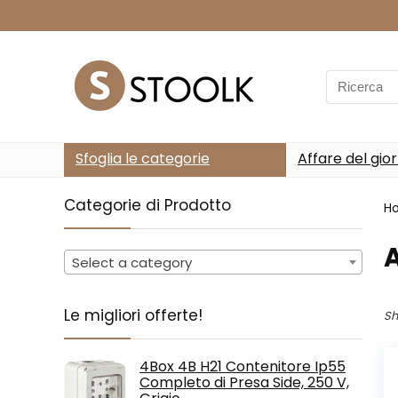
Search
for:
Sfoglia le categorie
Affare del gio
Categorie di Prodotto
H
‎
Select a category
Le migliori offerte!
Sh
4Box 4B H21 Contenitore Ip55
Completo di Presa Side, 250 V,