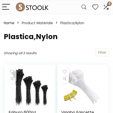
0
Home
Product Materiale
‎Plastica,Nylon
‎Plastica,Nylon
Filter
Showing all 3 results
Faburo 600pz
Vinabo Fascette