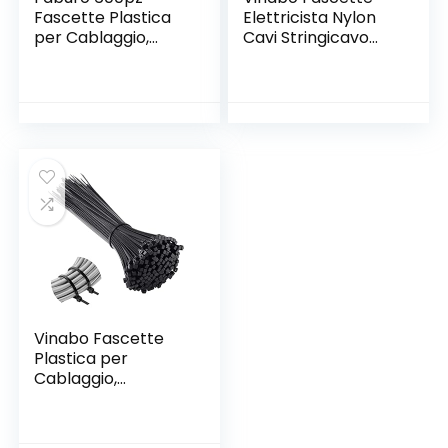
Fascette Plastica
Elettricista Nylon
per Cablaggio,
Cavi Stringicavo
Fascette
200 x 2,5 mm,
Stringicavo,Fermac
Fascette
avo Nere
Stringicavo per
Elettricista, Nylon
Piante, Fascette
Cavi Fascette, 150
Plastica per
pz x 80/100/150 /
Cablaggio, 110 Pezzi,
200mm (600 pezzi)
Bianco
…
Vinabo Fascette
Plastica per
Cablaggio,
Fascette
Elettricista Nylon
Cavi Stringicavo