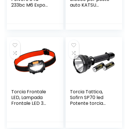
233bc M6 Expo
auto KATSU
Modello 21063-7
Budget giallo e
con Staffa di
rosso 600mm
Montaggio a Muro
Torcia Frontale
Torcia Tattica,
LED, Lampada
Sofirn SP70 led
Frontale LED 3
Potente torcia
Modalità di
super luminosi
Illuminazione
5500 Lumen CREE
Angolo di 60°
XHP70.2 LED per
Regolabile
Esplorando, 26650