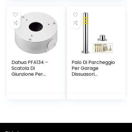
Luminosità 140
Batteria
Lumen, Lampada
da Testa LED per
Campeggio,
Escursioni, Pesca,
Corsa (3 Batterie
Incluse)
Dahua PFA134 –
Palo Di Parcheggio
Scatola Di
Per Garage
Giunzione Per
Dissuasori
Telecamere Bullet
Parcheggio, Forte
E Dome Dahua,
Cartello Di
Bianco, Φ90mmx35
Parcheggio In
mm
Acciaio Inox Per
Uso Commerciale
O Privato, Barriera
Sul Vialetto Con
Strisce
R(Size:600×76mm/