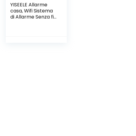
YISEELE Allarme
casa, Wifi Sistema
di Allarme Senza fili,
Antifurto Allarme
per con APP, Kit 9
Pezzi: Hub, Sensori
Finestra,
Telecomandi, per
Appartamento,
Garage, Ufficio,
Lavora con Alexa,
Google