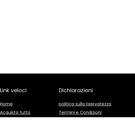
Link veloci
Dichiarazioni
Home
politica sulla riservatezza
Acquista tutto
Termini e Condizioni
Blog
Divulgazione delle
Affiliazioni
I nostri negozi online