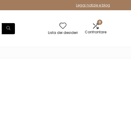
Leggi notizie e blog
0
Confrontare
Lista dei desideri