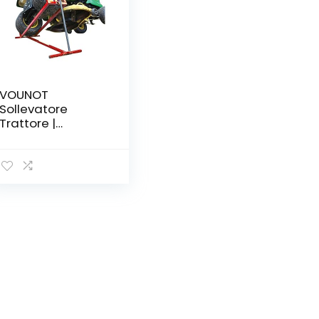
VOUNOT
Sollevatore
Trattore |
Sollevatore
Trattore
Telescopico | 30%
Risparmio di
Spazio | 400kg
Max