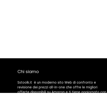
Chi siamo
Sstoolk.it è un moderno sito Web di confronto e
revisione dei prezzi all-in-one che offre le migliori
offerte disponibili su Amazon e ti tiene aggiornato con
gli ultimi blog aggiunti. Tutte le immagini sono di
proprietà dei rispettivi proprietari. Tutti i contenuti
citati derivano dalle rispettive fonti.