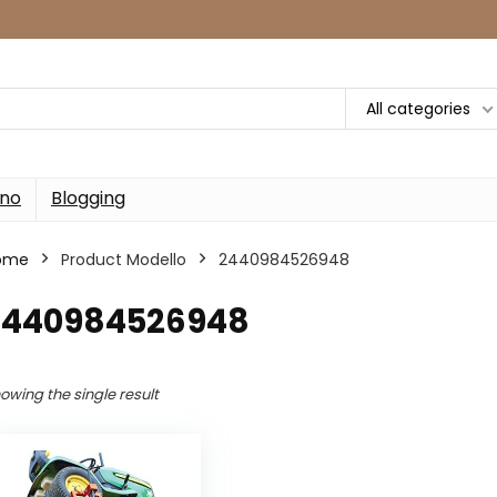
All categories
rno
Blogging
ome
Product Modello
‎2440984526948
‎2440984526948
owing the single result