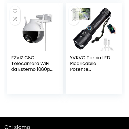
EZVIZ C8C
YVKVO Torcia LED
Telecamera WiFi
Ricaricabile
da Esterno 1080p
Potente
Motorizzata,
Professionale
Telecamera WiFi di
10000 Lumen
Sorveglianza,
Torce Alta
Videocamera
Potenza XHP99
Esterna Pan&Tilt
Torcia Tattica
con Copertura
Militare Elettrica,
Visiva a 360 °,con
IP65 Impermeabile
Visione Notturna
5 Modalità
Fino a 30 m,AI,
Zoomabile,
Chi siamo
Impermeabile
Campeggio