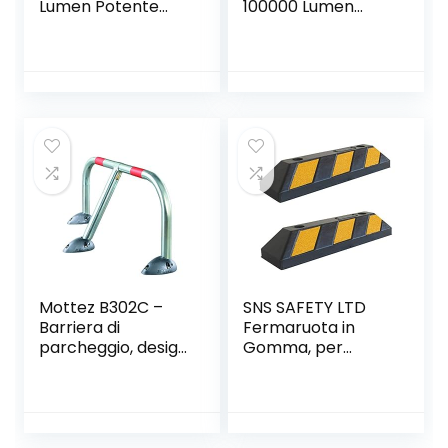
Lumen Potente
100000 Lumen
Professionale
Ricaricabile USB,
Torce LED Alta
Torcia XHP90
Potenza con
Tattica Alta
Batteria, XHP90
Potenza, Torce Led
Tattica Militare
IPX6 Impermeabile
Torcia Elettrica,
5 Modalità di Luce
IPX65
con Batteria
Impermeabile 5
5000mAh, per
Modalità per
Camping
Camping Pesca
Escursionismo
Trekking
Mottez B302C –
SNS SAFETY LTD
Barriera di
Fermaruota in
parcheggio, design
Gomma, per
reclinabile
Parcheggi e
Garages, Nero e
Giallo, 55x15x10 cm
(Pacco da 2)