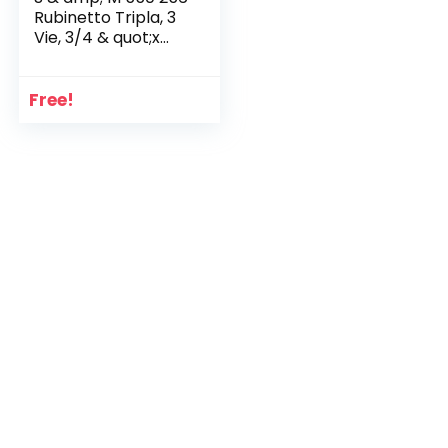
Rubinetto Tripla, 3
Vie, 3/4 & quot;x
3/4 & quot; &
Claber 7806050
Accessori Rainjet
Free!
Goccia Raccordo
per Tubo 1/2