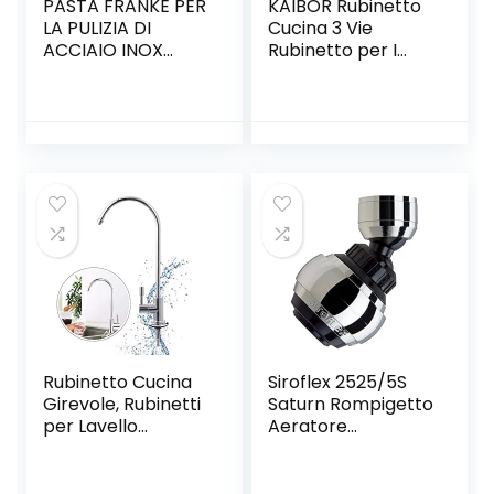
PASTA FRANKE PER
KAIBOR Rubinetto
LA PULIZIA DI
Cucina 3 Vie
ACCIAIO INOX
Rubinetto per I
LAVELLI CAPPE
Sistemi Osmosi
CUCINE A GAS
Inversa
300g
Miscelatore 3 Vie
Cucina Girevole a
360 ° Acqua
Fredda e Calda
Rubinetto Cucina
Siroflex 2525/5S
Girevole, Rubinetti
Saturn Rompigetto
per Lavello
Aeratore
Monocomando in
Doccetta
Acciaio Inox con
Rubinetto Cucina
Maniglia Singola e
Made in Italy