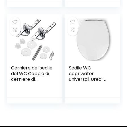
Fredda per Lavello
Cromato Nero |
Cucina Rubinetto
Aeratore
Alto Lavabo
Rubinetto Con
Prolunga
Snodabile |
Areatore Per
Rubinetti Con
Risparmio Idrico E
Filtro
Cerniere del sedile
Sedile WC
del WC Coppia di
copriwater
cerniere di
universal, Urea-
ricambio rifinite in
Formaldeide
lega Coprivaso
Chiusura
Sedile WC per
Ammortizzata
Legno | Resina |
tavoletta wc con
MDF Sedili WC –
Sgancio Rapido a
Compresi i
un Pulsante, facile
Raccordi
da montare,
Materiale