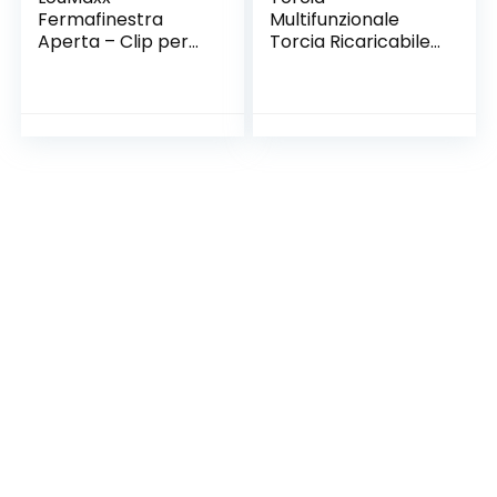
Fermafinestra
Multifunzionale
Aperta – Clip per
Torcia Ricaricabile
Finestre – Blocca
Zoomabile a Lungo
Finestra e Porta –
Raggio per
Protezione
Campeggio
Assicurata
Escursionismo
Caccia Astronomia
Sopravvivenza
Allenamento Nero