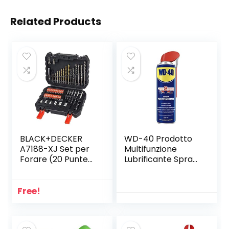
Related Products
BLACK+DECKER
WD-40 Prodotto
A7188-XJ Set per
Multifunzione
Forare (20 Punte
Lubrificante Spray
Miste e 30
Con Sistema
Accessori per
Doppia Posizione,
Avvitare), 50 Pezzi,
500 ml, Bianco
Free!
Set di 50