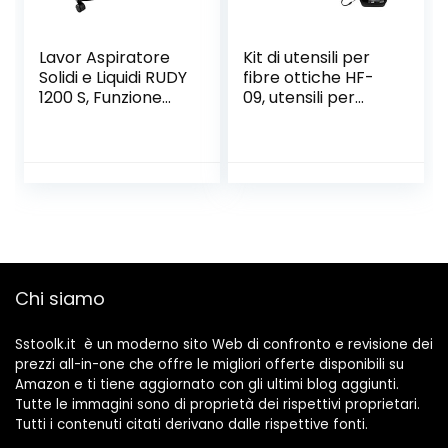
Lavor Aspiratore
Kit di utensili per
Solidi e Liquidi RUDY
fibre ottiche HF-
1200 S, Funzione
09, utensili per
Soffiante,
taglierine per
Capacità Vano
mannaia in fibra
Raccolta 20 l,
ottica di alta
Serbatoio in
precisione, taglio
Metallo, 18 kPa,
accurato,
1200 Watt max
dispositivo 3 in 1,
angolo di taglio
inferiore a 0,5
gradi, per fibra
Chi siamo
Sstoolk.it è un moderno sito Web di confronto e revisione dei
prezzi all-in-one che offre le migliori offerte disponibili su
Amazon e ti tiene aggiornato con gli ultimi blog aggiunti.
Tutte le immagini sono di proprietà dei rispettivi proprietari.
Tutti i contenuti citati derivano dalle rispettive fonti.