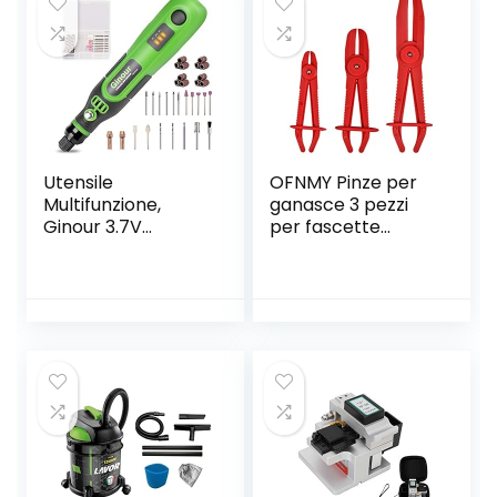
Utensile
OFNMY Pinze per
Multifunzione,
ganasce 3 pezzi
Ginour 3.7V
per fascette
Strumento
stringitubo per
Multifunzione, Mini
contenere tubi di
Trapano Elettrico
raffreddamento,
Smerigliatrice
freni e tubi del
Utensile Rotante,
carburante
Kit 32 Accessori, 3
Velocità Variabili,
USB Ricaricabile
Batteria al Litio, Per
DIY