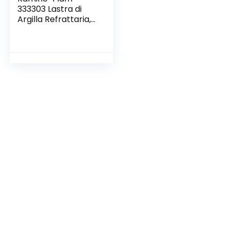
333303 Lastra di
Argilla Refrattaria,
Utilizzabile nel
Forno o Come
Rivestimento di
Stufe e Camini,
Beige, 30x20x3 cm