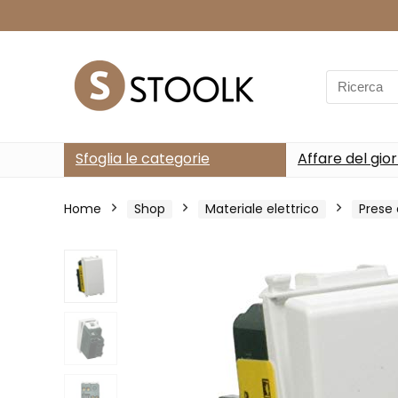
Search
for:
Sfoglia le categorie
Affare del gio
Home
Shop
Materiale elettrico
Prese 