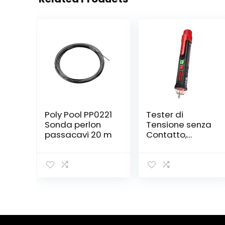
Poly Pool PP0221
Tester di
Sonda perlon
Tensione senza
passacavi 20 m
Contatto,
KAIWEETS
Cercafase,
Rilevatore di
Tensione a
Doppia
Sensibilità
12V/48V-1000V,
Display LCD,