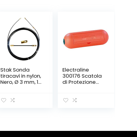
Stak Sonda
Electraline
tiracavi in nylon,
300176 Scatola
Nero, Ø 3 mm, 15
di Protezione
metri, con
Stagna per
terminali fissi,
Spina e Presa
SYN3-015
Volante
Impermeabile
Ip44, Arancione