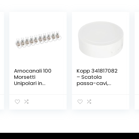
Arnocanali 100
Kopp 341817082
Morsetti
– Scatola
Unipolari in
passa-cavi,
Stecche da 10
bianco, in
Poli , 1.5 mmq
plastica