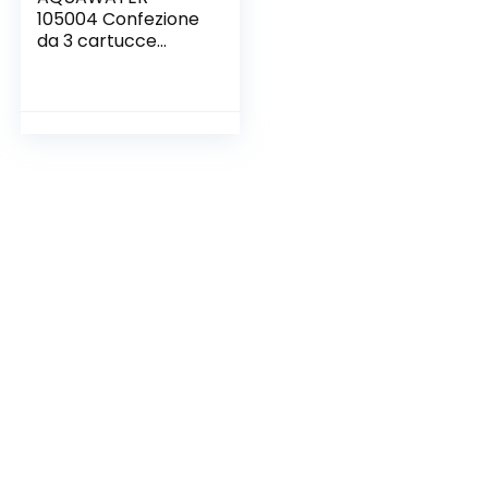
105004 Confezione
da 3 cartucce
filtranti Avvolto
20μ-Formato
Standard 10″-
Durata 6 Mesi,
None, 3 unità 1