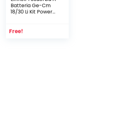
Batteria Ge-Cm
18/30 Li Kit Power
X-Change 18 V, 60.5
x 39.5 x 37.5 Cm,
Rosso Nero
Free!