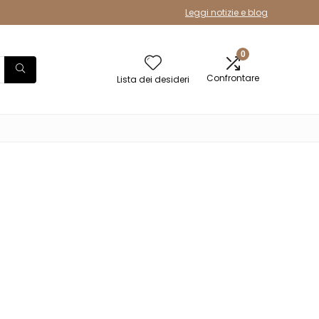
Leggi notizie e blog
0
Confrontare
Lista dei desideri