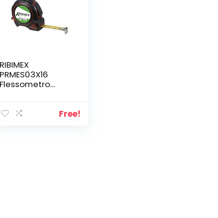
RIBIMEX
PRMES03X16
Flessometro
Autobloccante 3
m, Metro da
tasca
Free!