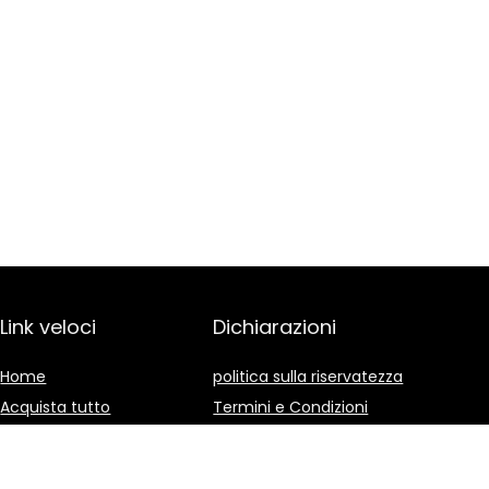
Link veloci
Dichiarazioni
Home
politica sulla riservatezza
Acquista tutto
Termini e Condizioni
Blog
Divulgazione delle
Affiliazioni
I nostri negozi online