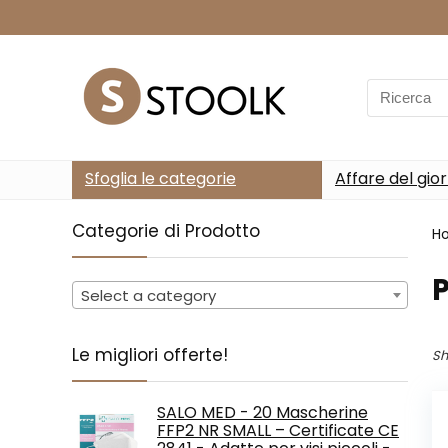
Search
for:
Sfoglia le categorie
Affare del gio
Categorie di Prodotto
H
Select a category
Le migliori offerte!
Sh
SALO MED - 20 Mascherine
FFP2 NR SMALL – Certificate CE