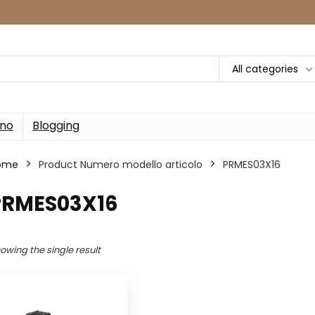
All categories
rno
Blogging
ome
Product Numero modello articolo
‎PRMES03X16
‎PRMES03X16
owing the single result