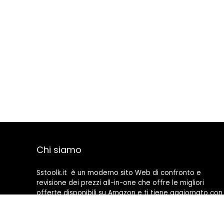
Chi siamo
Sstoolk.it è un moderno sito Web di confronto e
revisione dei prezzi all-in-one che offre le migliori
offerte disponibili su Amazon e ti tiene aggiornato con
gli ultimi blog aggiunti. Tutte le immagini sono di
proprietà dei rispettivi proprietari. Tutti i contenuti
citati derivano dalle rispettive fonti.