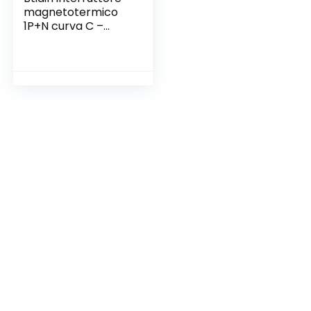
magnetotermico
1P+N curva C –
4,5kAterruttore
magne