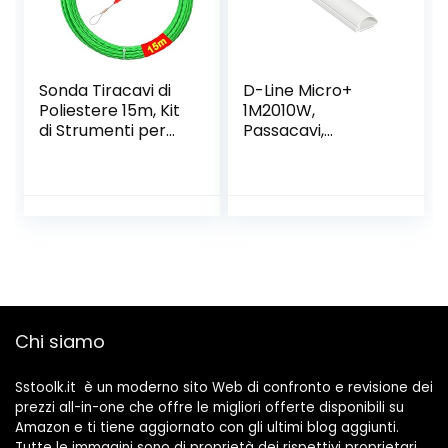
Sonda Tiracavi di
D-Line Micro+
Poliestere 15m, Kit
1M2010W,
di Strumenti per
Passacavi,
l’installazione di
Canalina
Cavi, Fish Tape
Passacavi,
Diametro 4,5mm,
Canalina
con Molla di Guida
Copricavi,
Canalina
Passacavi
Pavimento – 20 x
10 mm – 1 m
Lunghezza –
Bianco
Chi siamo
Sstoolk.it è un moderno sito Web di confronto e revisione dei
prezzi all-in-one che offre le migliori offerte disponibili su
Amazon e ti tiene aggiornato con gli ultimi blog aggiunti.
Tutte le immagini sono di proprietà dei rispettivi proprietari.