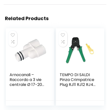
Related Products
Arnocanali –
TEMPO DI SALDI
Raccordo a 3 vie
Pinza Crimpatrice
centrale Ø 17-20
Plug RJ11 RJ12 RJ45
mm
4 6 8 Poli Per Cavo
Di Rete Ethernet
Lan