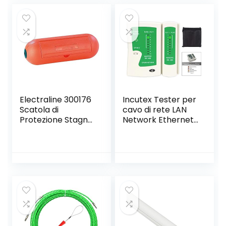
Electraline 300176
Incutex Tester per
Scatola di
cavo di rete LAN
Protezione Stagna
Network Ethernet
per Spina e Presa
Multifunzionale
Volante
RJ45 RJ11 RJ12
Impermeabile
CAT5 CAT 6 UTP
Ip44, Arancione