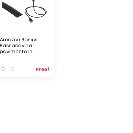
Amazon Basics
Passacavo a
pavimento in
gomma, 1,5 m &
Prolunga USB 2.0
ad alta velocità,
Free!
A-maschio a A-
femmina,
multischermata