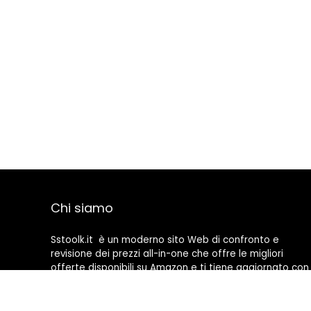
Chi siamo
Sstoolk.it è un moderno sito Web di confronto e
revisione dei prezzi all-in-one che offre le migliori
offerte disponibili su Amazon e ti tiene aggiornato con
gli ultimi blog aggiunti. Tutte le immagini sono di
proprietà dei rispettivi proprietari. Tutti i contenuti
citati derivano dalle rispettive fonti.