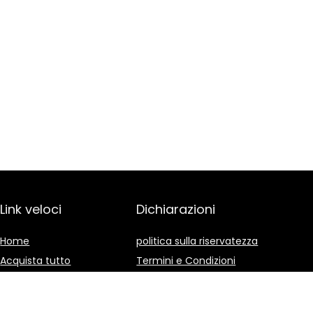
Link veloci
Dichiarazioni
Home
politica sulla riservatezza
Acquista tutto
Termini e Condizioni
Blog
Divulgazione delle
Affiliazioni
I nostri negozi online