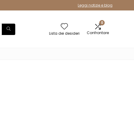
Leggi notizie e blog
0
Confrontare
Lista dei desideri