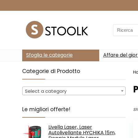
Search
for:
Sfoglia le categorie
Affare del gio
Categorie di Prodotto
H
Select a category
Le migliori offerte!
Sh
Livella Laser, Laser
Autolivellante HYCHIKA 15m,