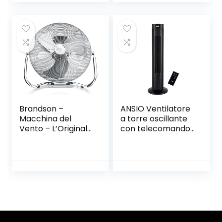
portatile
Inclinazione
contactless –
regolabile, Nero
avvicina soltanto
la carta, il telefono
o in modalità Chip
& Pin
Brandson –
ANSIO Ventilatore
Macchina del
a torre oscillante
Vento – L’Originale
con telecomando
Super Ventilatore
e 3 impostazioni di
– Largo 53,5cm –
velocità e di vento,
3-Livelli di Potenza
con cavo lungo
– 120W di Potenza
1,75 m.30 pollici –
Max assorbita –
Nero (batterie non
Design Retro –
incluse)
Cromo