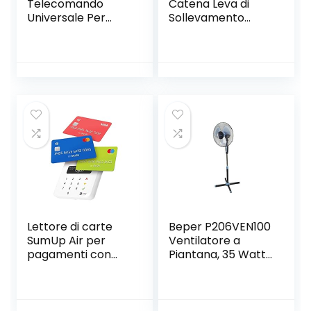
Telecomando
Catena Leva di
Universale Per
Sollevamento
Condizionatore
Manuale con
Climatizzatore
Capacità di 1000kg
Multi Funzione
Altezza di
Timer
Sollevamento di
3m Gancio in
Acciaio Resistente
per Sollevamento
e Tiraggio
Lettore di carte
Beper P206VEN100
SumUp Air per
Ventilatore a
pagamenti con
Piantana, 35 Watt,
carta di debito,
Metallo /ABS,
credito, Apple Pay,
Diametro 40 cm, 3
Google Pay.
Pale,3 Velocità,
Dispositivo
Oscillazione e