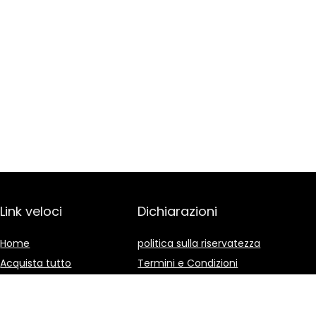
Link veloci
Dichiarazioni
Home
politica sulla riservatezza
Acquista tutto
Termini e Condizioni
Blog
Divulgazione delle
Affiliazioni
I nostri negozi online