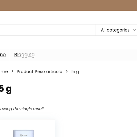
All categories
rno
Blogging
ome
Product Peso articolo
‎15 g
15 g
owing the single result