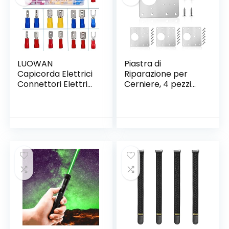
LUOWAN
Piastra di
Capicorda Elettrici
Riparazione per
Connettori Elettrici
Cerniere, 4 pezzi
Assortiti, 280 PCS
piastra di
Capicorda a
riparazione della
Crimpare, 15 Tipi
cerniera armadio in
Capocorda
acciaio inossidabile
Elettrico Terminale
da con viti di
Connettori Isolati
montaggio per
Capicorda Isolati
mobili in legno,
con Crimpro a
cucina, armadio,
Spada e Forcella
ante(4 pezzi)