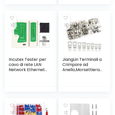
Zincato,Apertura
60 mm
Incutex Tester per
JiangLin Terminali a
cavo di rete LAN
Crimpare ad
Network Ethernet
Anello,Morsettiera
Multifunzionale
60pz, in scatola,6-
RJ45 RJ11 RJ12
25mm Kit
CAT5 CAT 6 UTP
connettori filo
saldatura batteria.