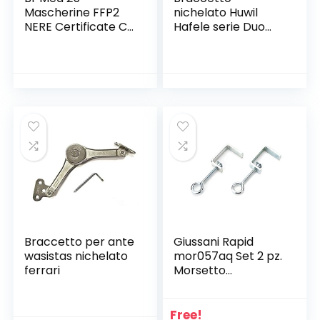
Mascherine FFP2
nichelato Huwil
NERE Certificate CE
Hafele serie Duo
1463, confezionate
per ante a ribalta
singolarmente
completo distanza
mascherina ffp2,
dal bordo 37 mm
Regular
Braccetto per ante
Giussani Rapid
wasistas nichelato
mor057aq Set 2 pz.
ferrari
Morsetto
Professionale
Multiuso Pesante
da Banco in Acciaio
Free!