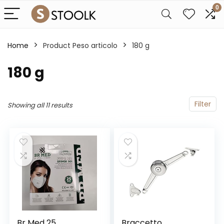
0
Home
Product Peso articolo
‎180 g
‎180 g
Filter
Showing all 11 results
Br Med 25
Braccetto