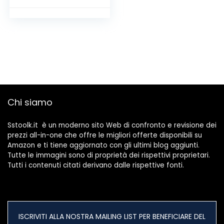
Capicorda Elettrici,
Capicorda Elettrici
Assortit, per Auto,
Circuiti,
Collegamenti Via
Cavo, ecc (3
Colori)
Chi siamo
Sstoolk.it è un moderno sito Web di confronto e revisione dei
prezzi all-in-one che offre le migliori offerte disponibili su
Amazon e ti tiene aggiornato con gli ultimi blog aggiunti.
Tutte le immagini sono di proprietà dei rispettivi proprietari.
Tutti i contenuti citati derivano dalle rispettive fonti.
ISCRIVITI ALLA NOSTRA MAILING LIST PER BENEFICIARE DEL