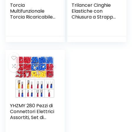
Torcia
Trilancer Cinghie
Multifunzionale
Elastiche con
Torcia Ricaricabile
Chiusura a Strappo
Zoomabile a Lungo
e Dettagli
Raggio per
Antiscivolo, 61x5cm
Campeggio
(4 Pezzi) Cinghie a
Escursionismo
Strappo Multiuso,
Caccia Astronomia
Ideali per Cavi, Bici,
Sopravvivenza
Bagagli,
Allenamento Nero
Attrezzatura da
Campeggio e
Tappetini da Yoga
YHZMY 280 Pezzi di
Connettori Elettrici
Assortiti, Set di
Capicorda,
Connettori Elettrici,