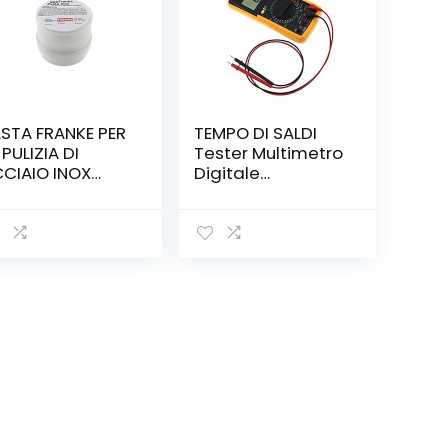
STA FRANKE PER
TEMPO DI SALDI
 PULIZIA DI
Tester Multimetro
CIAIO INOX
Digitale
VELLI CAPPE
Professione Con
CINE A GAS
Cavi Puntali
00g
Protester
Multimeter