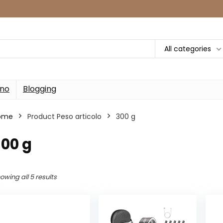
All categories
rno
Blogging
ome
Product Peso articolo
‎300 g
300 g
owing all 5 results