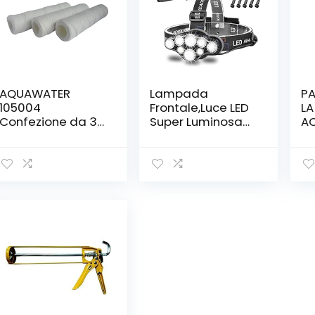
AQUAWATER
Lampada
PA
105004
Frontale,Luce LED
LA
Confezione da 3
Super Luminosa
AC
cartucce filtranti
Da 18000 Lumen 8
LA
Avvolto 20μ-
LED,USB
CU
Formato
Ricaricabile
3
Standard 10″-
Regolabile
Durata 6 Mesi,
Impermeabile Per
None, 3 unità 1
Campeggio,Pesc
a,Grotta,Jogging
Ed Escursionismo