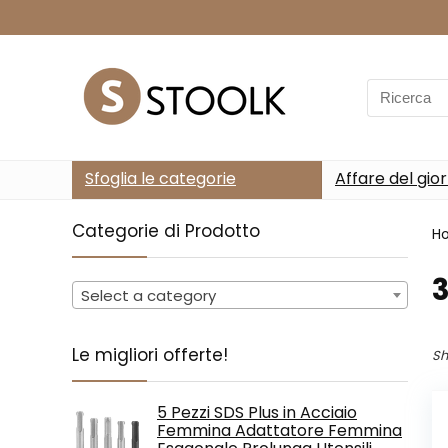
Search
for:
Sfoglia le categorie
Affare del gio
Categorie di Prodotto
H
‎
Select a category
Le migliori offerte!
Sh
5 Pezzi SDS Plus in Acciaio
Femmina Adattatore Femmina