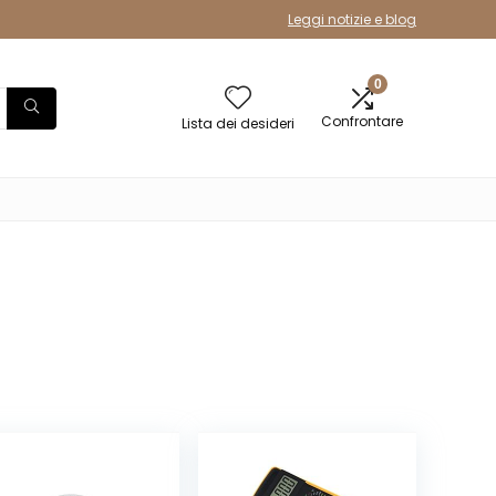
Leggi notizie e blog
0
Confrontare
Lista dei desideri