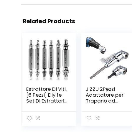
Related Products
Estrattore Di Viti,
JIZZU 2Pezzi
[6 Pezzi] Diyife
Adattatore per
Set Di Estrattori
Trapano ad
Di Bulloni
Angolo Retto
Danneggiati,
105° 1/4 pollici
Dispositivo Di
Cacciavite a
Rimozione Viti,
Taglio
Dispositivo Di
Esagonale