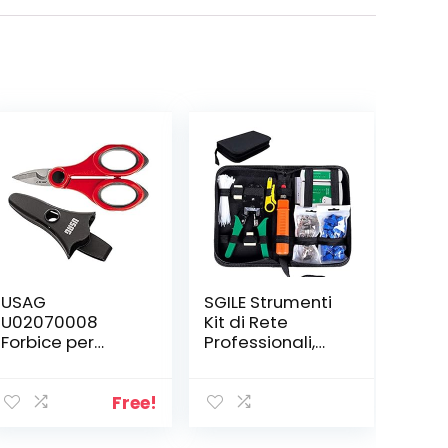
USAG
SGILE Strumenti
U02070008
Kit di Rete
Forbice per
Professionali,
Elettricisti, Rosso
Pinza
Crimpatrice rj45,
Manutenzione
Free!
del Computer
Kit LAN Tester