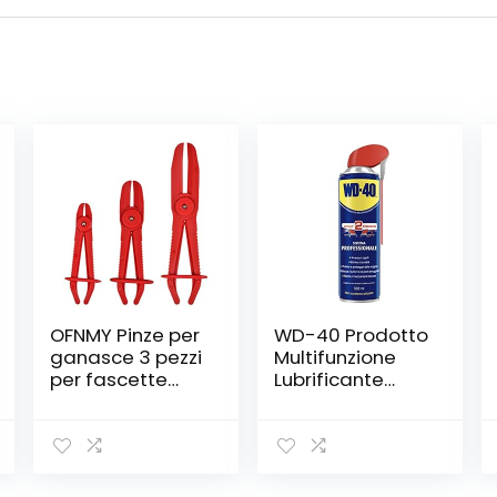
OFNMY Pinze per
WD-40 Prodotto
ganasce 3 pezzi
Multifunzione
per fascette
Lubrificante
stringitubo per
Spray Con
contenere tubi
Sistema Doppia
di
Posizione, 500
raffreddament
ml, Bianco
o, freni e tubi del