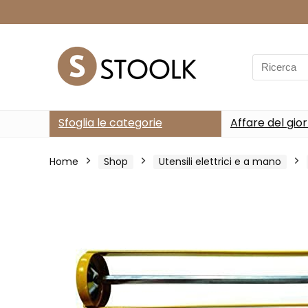
Search
for:
Sfoglia le categorie
Affare del gio
Home
Shop
Utensili elettrici e a mano