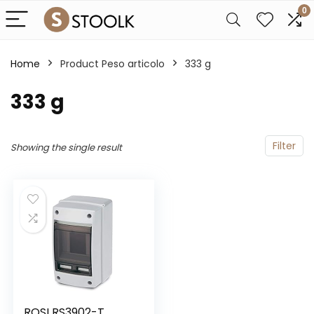
0
Home
Product Peso articolo
‎333 g
‎333 g
Filter
Showing the single result
ROSI RS3902-T