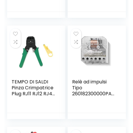
Autoadesivi Con
multimetro
Adesivo 3M-
professionale T-
Passante per Cavi
RMS 6000
da Scrivania, Muro,
conteggi, misure
Pareti. Nero
corrente tensione
AC/DC
Temperatura
Capacità
Resistenza Diodi
Continuità Duty
Cycle
TEMPO DI SALDI
Relè ad impulsi
Pinza Crimpatrice
Tipo
Plug RJ11 RJ12 RJ45
260182300000PAS
4 6 8 Poli Per Cavo
– Serie 26 Finder
Di Rete Ethernet
Lan