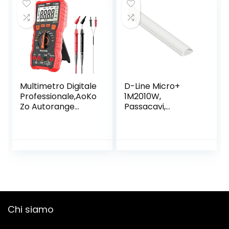
Multimetro Digitale
D-Line Micro+
Professionale,AoKo
1M2010W,
Zo Autorange
Passacavi,
Multimetro Digitale
Canalina
Tester,6000
Passacavi,
Conti,TRMS
Canalina
Copricavi,
Canalina
Passacavi
Pavimento – 20 x
10 mm – 1 m
Lunghezza –
Chi siamo
Bianco