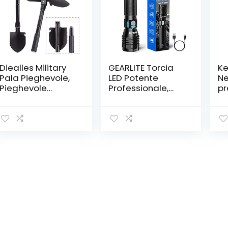
Diealles Military
GEARLITE Torcia
Ke
Pala Pieghevole,
LED Potente
Ne
Pieghevole
Professionale,
pr
Militare
10000 Lumen
id
Multifunzionale
Torcia Led USB
(d
Badile Vanga
Ricaricabile con 2
co
Kit,Ideale per
Bottoni,
Campeggio,
Impermeabile
Trekking,
IP65 Torcia
Saccopelismo,
Zoomabile con 5
Giardinaggio,
modalità per
Militari
Campeggio
Escursioni
Emergenza