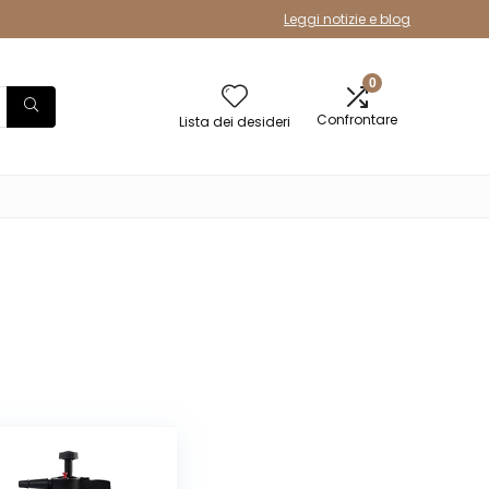
Leggi notizie e blog
0
Confrontare
Lista dei desideri