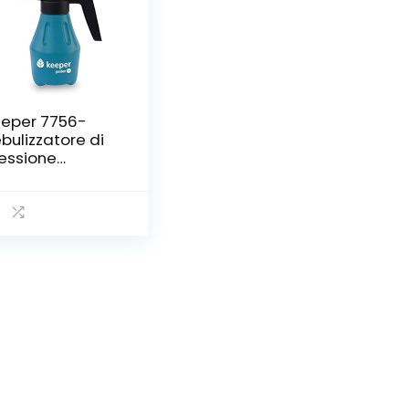
eper 7756-
bulizzatore di
essione
raulica
eposito 1.5 L,
lore: Blu