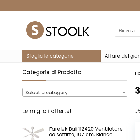
Search
for:
Sfoglia le categorie
Affare del gio
Categorie di Prodotto
H
‎
Select a category
Le migliori offerte!
Sh
Farelek Bali 112420 Ventilatore
da soffitto, 107 cm, Bianco