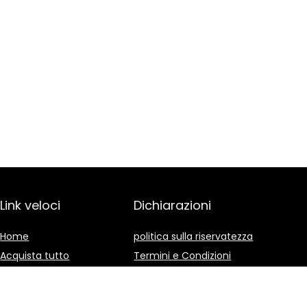
Link veloci
Dichiarazioni
Home
politica sulla riservatezza
Acquista tutto
Termini e Condizioni
Blog
Divulgazione delle
Affiliazioni
I nostri negozi online