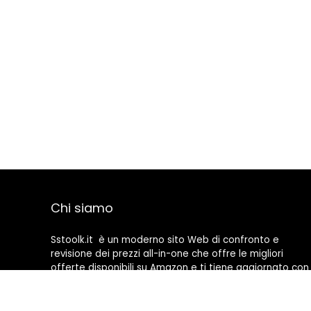
Chi siamo
Sstoolk.it è un moderno sito Web di confronto e
revisione dei prezzi all-in-one che offre le migliori
offerte disponibili su Amazon e ti tiene aggiornato con
gli ultimi blog aggiunti. Tutte le immagini sono di
proprietà dei rispettivi proprietari. Tutti i contenuti
citati derivano dalle rispettive fonti.