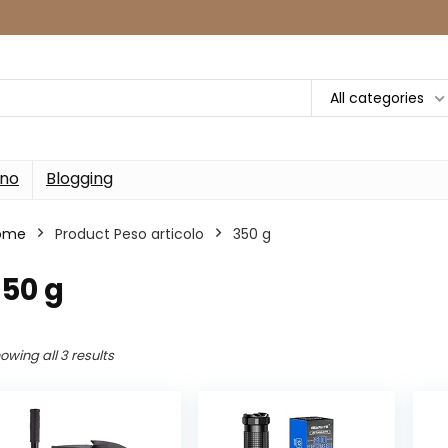
All categories
rno
Blogging
ome
Product Peso articolo
‎350 g
350 g
owing all 3 results