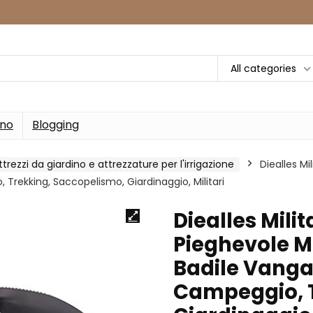
All categories
rno
Blogging
ttrezzi da giardino e attrezzature per l'irrigazione
Diealles Mi
 Trekking, Saccopelismo, Giardinaggio, Militari
Diealles Mili
Pieghevole Mi
Badile Vanga 
Campeggio, T