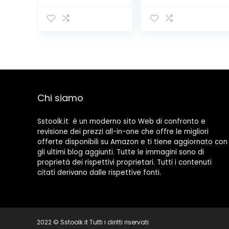
Faro,
per Decorazioni,
Raccoglitore di
il Giardino,
immondizia,Prol
l’artigianato
unga del
Artistico, la
Braccio con
Decorazione e
Struttura in
Spago per
Alluminio,Testa
Pacchi Regalo
Rotante a 90
Gradi, mascella
Chi siamo
Antiscivolo
Sstoolk.it è un moderno sito Web di confronto e
revisione dei prezzi all-in-one che offre le migliori
offerte disponibili su Amazon e ti tiene aggiornato con
gli ultimi blog aggiunti. Tutte le immagini sono di
proprietà dei rispettivi proprietari. Tutti i contenuti
citati derivano dalle rispettive fonti.
2022 © Sstoolk.it Tutti i diritti riservati