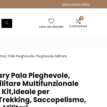
Leggi notizie e blog
0
Confrontare
Lista dei desideri
litary Pala Pieghevole, Pieghevole Militare
tary Pala Pieghevole,
litare Multifunzionale
Kit,Ideale per
rekking, Saccopelismo,