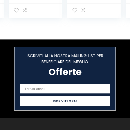
Esterno Set di
Strumenti
Bonsai Forbici
Annaffiatoio
pala Rastrello
Pinzette per
Trapianti Piante
Grasse
ISCRIVITI ALLA NOSTRA MAILING LIST PER
BENEFICIARE DEL MEGLIO
Offerte