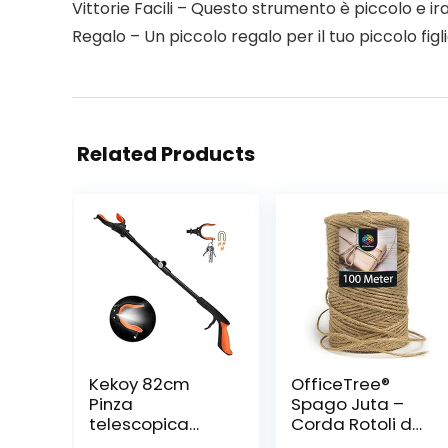
Vittorie Facili – Questo strumento è piccolo e ira
Regalo – Un piccolo regalo per il tuo piccolo fig
Related Products
Kekoy 82cm
OfficeTree®
Pinza
Spago Juta –
telescopica
Corda Rotoli da
Pieghevole con
100 m – Spago