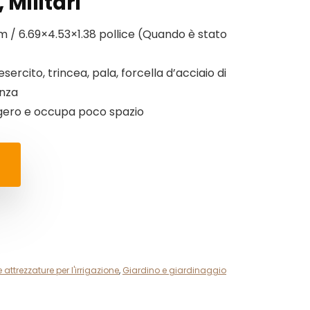
 Militari
 / 6.69×4.53×1.38 pollice (Quando è stato
sercito, trincea, pala, forcella d’acciaio di
nza
gero e occupa poco spazio
 attrezzature per l'irrigazione
,
Giardino e giardinaggio