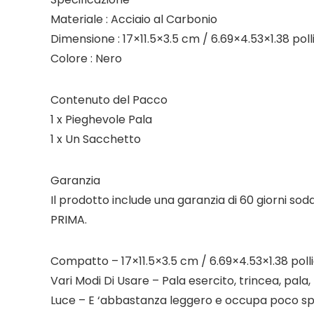
Materiale : Acciaio al Carbonio
Dimensione : 17×11.5×3.5 cm / 6.69×4.53×1.38 poll
Colore : Nero
Contenuto del Pacco
1 x Pieghevole Pala
1 x Un Sacchetto
Garanzia
Il prodotto include una garanzia di 60 giorni sod
PRIMA.
Compatto – 17×11.5×3.5 cm / 6.69×4.53×1.38 pol
Vari Modi Di Usare – Pala esercito, trincea, pala
Luce – E ‘abbastanza leggero e occupa poco sp