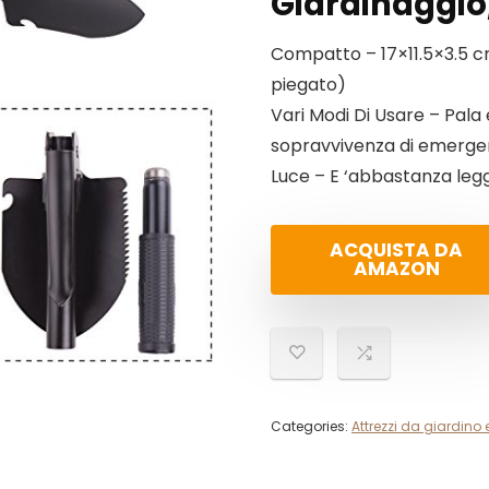
Giardinaggio,
Compatto – 17×11.5×3.5 cm
piegato)
Vari Modi Di Usare – Pala e
sopravvivenza di emerge
Luce – E ‘abbastanza leg
ACQUISTA DA
AMAZON
Categories:
Attrezzi da giardino e