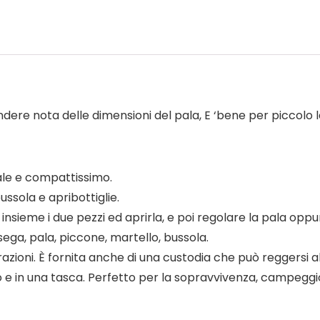
endere nota delle dimensioni del pala, E ‘bene per piccolo l
ale e compattissimo.
ussola e apribottiglie.
insieme i due pezzi ed aprirla, e poi regolare la pala oppu
 sega, pala, piccone, martello, bussola.
razioni. È fornita anche di una custodia che può reggersi al
o e in una tasca. Perfetto per la sopravvivenza, campeggi