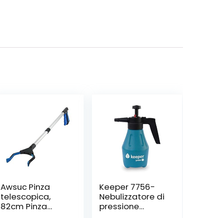
Awsuc Pinza
Keeper 7756-
telescopica,
Nebulizzatore di
82cm Pinza
pressione
telescopica
idraulica