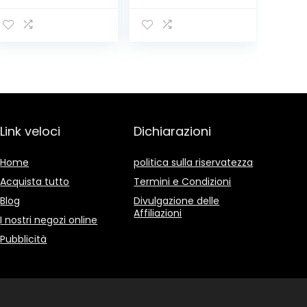
Pieghevole,
(deposito 1.5 L,
Pinza
colore: Blu
Prensile,Raccogl
itore di
immondizia,
Pinza Morsetto
in Gomma
Link veloci
Dichiarazioni
Home
politica sulla riservatezza
Acquista tutto
Termini e Condizioni
Blog
Divulgazione delle
Affiliazioni
I nostri negozi online
Pubblicità