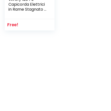
Capicorda Elettrici
in Rame Stagnato –
Terminali Occhiello
Crimpare –
Connettori Anello –
Free!
6-25 mm²