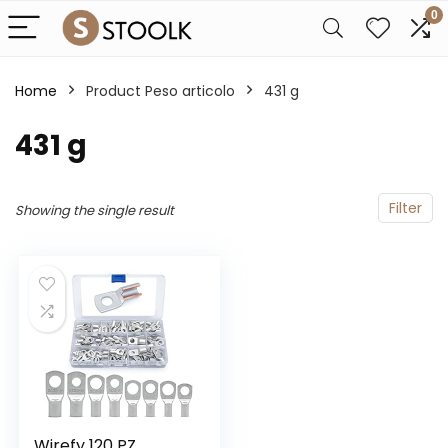
0
Home
Product Peso articolo
‎431 g
‎431 g
Filter
Showing the single result
Wirefy 120 PZ