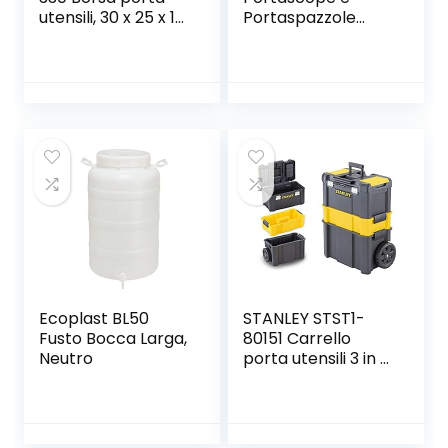
utensili, 30 x 25 x 13
Portaspazzole
cm, il design può
Muro Montato,
variare, 1 pezzo
Porta Scope
Parete Holder
Autoadesiva,
Supporto per
Scopa da
Appendere, Non
c’è Bisogno di
Prendere a Pugni
per Cucina e
Bagno (Blu)
Ecoplast BL50
STANLEY STST1-
Fusto Bocca Larga,
80151 Carrello
Neutro
porta utensili 3 in 1,
3 livelli di
stoccaggio,
Capacità di carico
20 kg