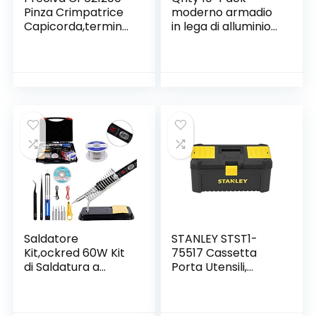
Pinza Crimpatrice
moderno armadio
Capicorda,terminal
in lega di alluminio
e Isolato 0.25-10
armadio maniglia
mm² con 1200
della porta del
piezzi Connettore
cassetto del
del Cavo
mobile tira
manopole, centro
del foro 96mm
Saldatore
STANLEY STST1-
Kit,ockred 60W Kit
75517 Cassetta
di Saldatura a
Porta Utensili,
Stagno 18 in 1,Con
Nero/Giallo, 16″
interruttore
ON/OFF,Temperat