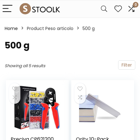
0
Home
Product Peso articolo
‎500 g
‎500 g
Filter
Showing all 5 results
Preciva CP621200
Qrity 10-Pack