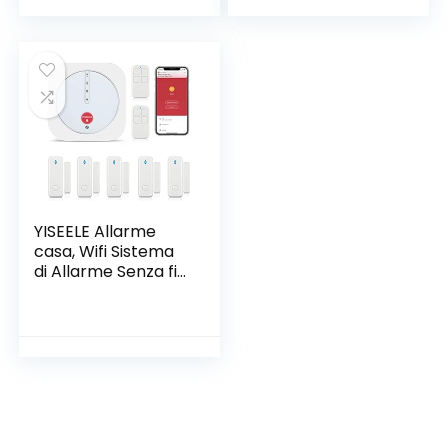
ura Regolabile
200℃〜480℃con 5
Punte per
Saldatore,Adatto a
Manutenzione
Domestica ecc.
YISEELE Allarme
casa, Wifi Sistema
di Allarme Senza fili,
Antifurto Allarme
per con APP, Kit 9
Pezzi: Hub, Sensori
Finestra,
Telecomandi, per
Appartamento,
Garage, Ufficio,
Lavora con Alexa,