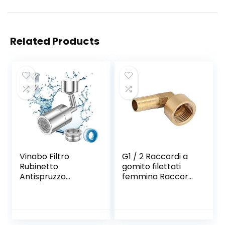
Related Products
Vinabo Filtro
G1 / 2 Raccordi a
Rubinetto
gomito filettati
Antispruzzo
femmina Raccordi
Testina
in ottone per tubo
Spruzzatore
flessibile
Girevole a 720°
dell’acqua(4
Schiuma Anti-
points within 12)