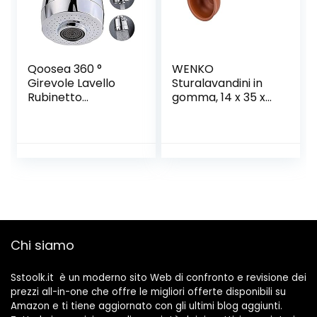
Qoosea 360 °
WENKO
Girevole Lavello
Sturalavandini in
Rubinetto
gomma, 14 x 35 x
Gorgogliatore
14 cm
prolungato
Aeratore
Rubinetto a
risparmio idrico
Rubinetto filtro
Aeratore
Rubinetto filtro
Regolatore spray
Testa ugello per
Chi siamo
cucina bagno
Sstoolk.it è un moderno sito Web di confronto e revisione dei
prezzi all-in-one che offre le migliori offerte disponibili su
Amazon e ti tiene aggiornato con gli ultimi blog aggiunti.