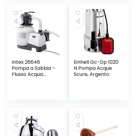
schizzi, Aeratore
Rubinetto con 2
Modalità per
Lavello Cucina
Bagno con M22
M24 Adattatori
per Ugelli, Argento
Intex 26646
Einhell Gc-Dp 1020
Pompa a Sabbia –
N Pompa Acque
Flusso Acqua:
Scure, Argento
7.900 l/h, Flusso
Sistema: 6.000 l/h