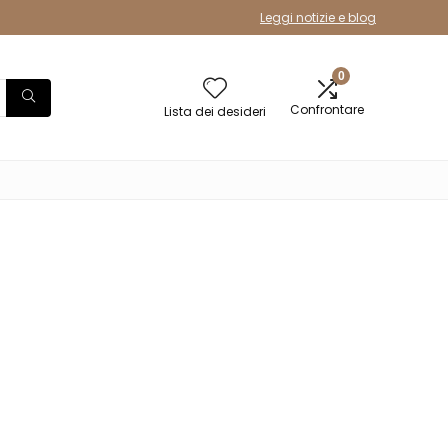
Leggi notizie e blog
0
Confrontare
Lista dei desideri