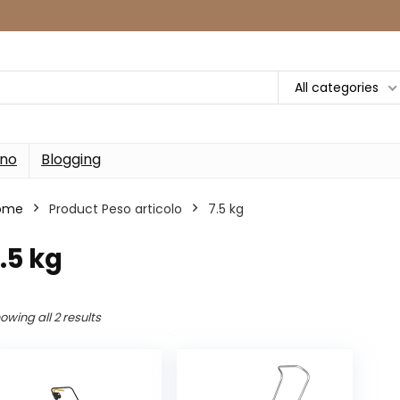
All categories
rno
Blogging
ome
Product Peso articolo
‎7.5 kg
7.5 kg
owing all 2 results