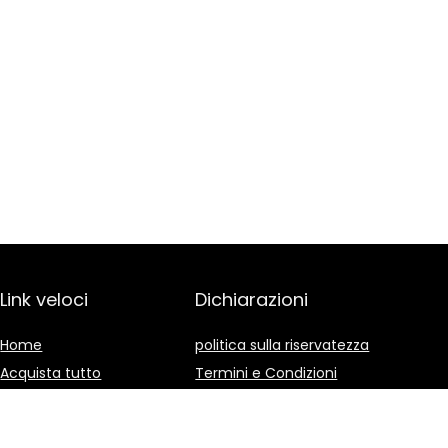
Link veloci
Dichiarazioni
Home
politica sulla riservatezza
Acquista tutto
Termini e Condizioni
Blog
Divulgazione delle
Affiliazioni
I nostri negozi online