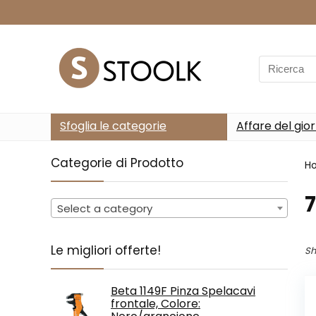
Search
for:
Sfoglia le categorie
Affare del gio
Categorie di Prodotto
H
‎
Select a category
Le migliori offerte!
Sh
Beta 1149F Pinza Spelacavi
frontale, Colore: