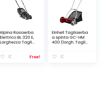
Alpina Rasaerba
Einhell Tagliaerba
Elettrico BL 320 E,
a spinta GC-HM
Larghezza Taglio
400 (largh. Taglio
32 cm, Motore da
40 cm,
1000 W, fino a 300
regolazione
m², Altezza di
altezza taglio su
Free!
Taglio Regolabile
4-livelli di 13-37
in 3 Posizioni,
mm, vano
Sacco di
raccolta 27 l, 5
Raccolta da 25 l
rulli elicoidali,
consigliato per
prati fino a
250mq)