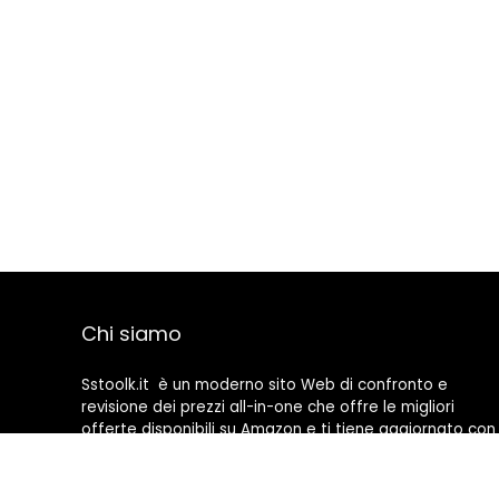
Chi siamo
Sstoolk.it è un moderno sito Web di confronto e
revisione dei prezzi all-in-one che offre le migliori
offerte disponibili su Amazon e ti tiene aggiornato con
gli ultimi blog aggiunti. Tutte le immagini sono di
proprietà dei rispettivi proprietari. Tutti i contenuti
citati derivano dalle rispettive fonti.