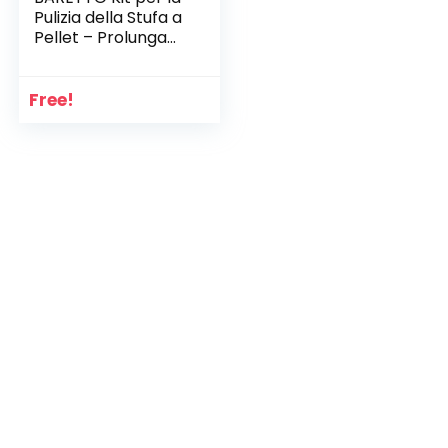
Pulizia della Stufa a
Pellet – Prolunga
da 3 Metri,
Curvatura Massima
90° – 1 Scovolo
Free!
Standard in Nylon
da 80mm