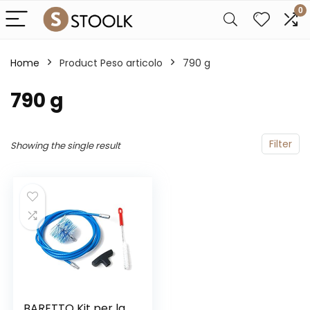
0
Home
Product Peso articolo
‎790 g
‎790 g
Filter
Showing the single result
BARETTO Kit per la