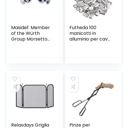
Masidef: Member
Futheda 100
of the Würth
manicotti in
Group Morsetto
alluminio per cavo,
serracavi
filo e corda da 1
diametro 4 mm. in
mm, con doppio
ferro zincato con
puntale/foro
vite laterale 4 pz.
Relaxdays Griglia
Pinze per