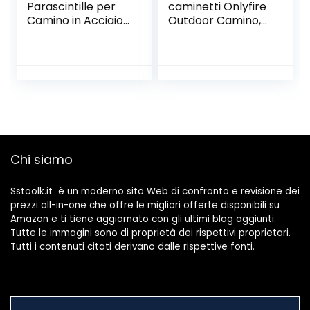
Parascintille per
caminetti Onlyfire
Camino in Acciaio,
Outdoor Camino,
3 Pannelli,
lunghe 66 cm,
Protezione Stufa e
tronchesi, nere
Caminetti, HxL:
52,5×97 cm, Nero,
5 x 97 x 1,5 cm
Chi siamo
Sstoolk.it è un moderno sito Web di confronto e revisione dei
prezzi all-in-one che offre le migliori offerte disponibili su
Amazon e ti tiene aggiornato con gli ultimi blog aggiunti.
Tutte le immagini sono di proprietà dei rispettivi proprietari.
Tutti i contenuti citati derivano dalle rispettive fonti.