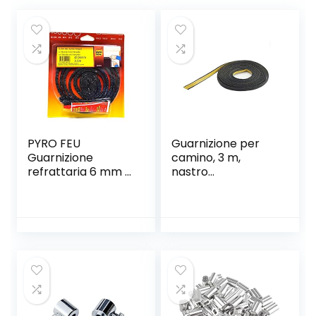
PYRO FEU
Guarnizione per
Guarnizione
camino, 3 m,
refrattaria 6 mm x
nastro
2,5 m + Tubo di
autoadesivo in
Colla, Fibra di
vetro, per porta,
Vetro, Nero
camino, forno, in
fibra di vetro,
resistente al
calore fino a 550
°C, lunghezza 3 m,
larghezza 10 x 2
mm