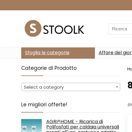
Search
for:
Sfoglia le categorie
Affare del gio
Categorie di Prodotto
H
‎
Select a category
Le migliori offerte!
Sh
AGRI^HOME - Ricarica di
Polifosfati per caldaia universali