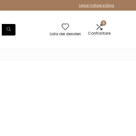
Leggi notizie e blog
0
Confrontare
Lista dei desideri