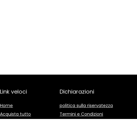
Link veloci
Dichiarazioni
Home
politica sulla riservatezza
Acquista tutto
Termini e Condizioni
Blog
Divulgazione delle
Affiliazioni
I nostri negozi online