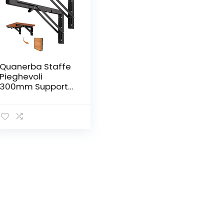
Quanerba Staffe
Pieghevoli
300mm Supporto
Tavolo
Pieghevole,
300mm/12in
Staffe per
Mensole Pesanti,
Tavolo
Pieghevole,
Carico Massimo
60kg (12IN/30cm)