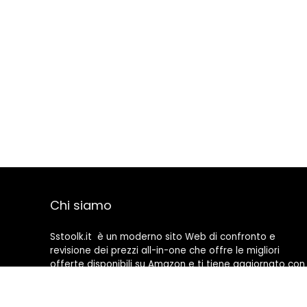
Chi siamo
Sstoolk.it è un moderno sito Web di confronto e
revisione dei prezzi all-in-one che offre le migliori
offerte disponibili su Amazon e ti tiene aggiornato con
gli ultimi blog aggiunti. Tutte le immagini sono di
proprietà dei rispettivi proprietari. Tutti i contenuti
citati derivano dalle rispettive fonti.