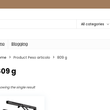
All categories
rno
Blogging
ome
Product Peso articolo
‎809 g
809 g
owing the single result