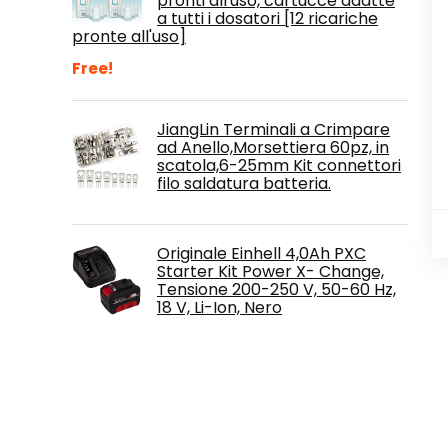
pronti all'uso, cartucce adatte
a tutti i dosatori [12 ricariche
pronte all'uso]
Free!
JiangLin Terminali a Crimpare
ad Anello,Morsettiera 60pz, in
scatola,6-25mm Kit connettori
filo saldatura batteria.
Originale Einhell 4,0Ah PXC
Starter Kit Power X- Change,
Tensione 200-250 V, 50-60 Hz,
18 V, Li-Ion, Nero